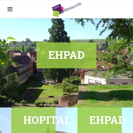
EHPAD
HOPITAL
EHPAD